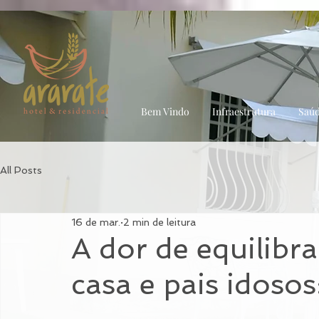
head:
body:
Bem Vindo
Infraestrutura
Saúd
All Posts
16 de mar.
2 min de leitura
A dor de equilibrar
casa e pais idoso