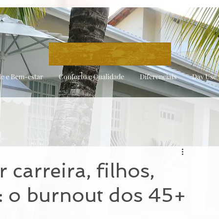
e e Bem-estar
Conforto e Qualidade
Diferenciais
Day Use
 carreira, filhos,
s: o burnout dos 45+