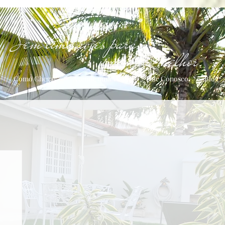
Sem limitações para
uma vida melhor.
Como Chegar
Agende uma Visita
Fale Conosco
Blog