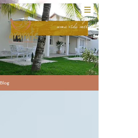
head:
body:
Sem limitações para
uma vida melhor.
Blog