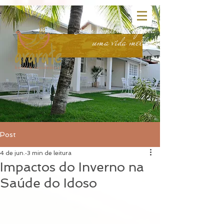
head:
body:
Sem limitações para
uma vida melhor.
Post
4 de jun.
3 min de leitura
Impactos do Inverno na
Saúde do Idoso