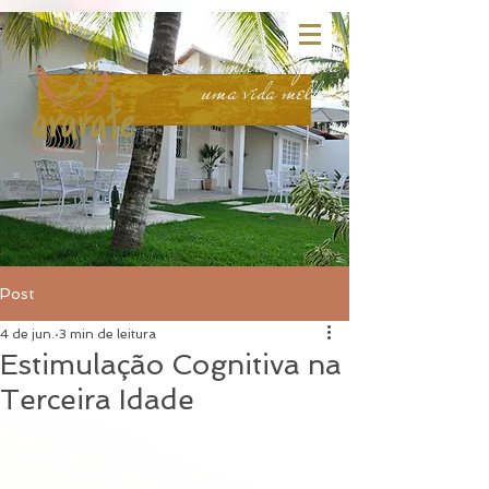
head:
body:
Sem limitações para
uma vida melhor.
Post
4 de jun.
3 min de leitura
Estimulação Cognitiva na
Terceira Idade