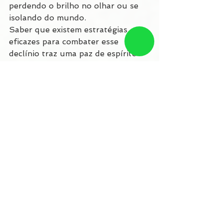
perdendo o brilho no olhar ou se 
isolando do mundo.
Saber que existem estratégias 
eficazes para combater esse 
declínio traz uma paz de espírito 
inestimável.
Você não precisa dar conta de tudo 
sozinho. O cuidado profissional 
existe justamente para preencher 
essas lacunas.
Próximos passos
Se você percebe que o seu familiar 
está passando muito tempo 
sozinho, sem desafios mentais ou 
sem interações sociais 
significativas, talvez seja o 
momento de repensar o ambiente 