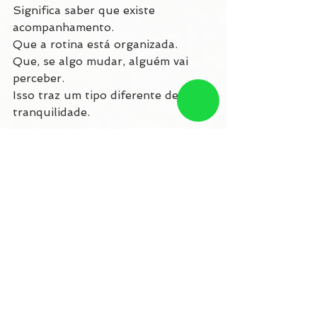
Significa saber que existe 
acompanhamento.
Que a rotina está organizada.
Que, se algo mudar, alguém vai 
perceber.
Isso traz um tipo diferente de 
tranquilidade.
O Dia das Mães muda 
de significado
Com o tempo, a data deixa de ser 
só simbólica.
Passa a ser um ponto de reflexão.
Sobre como foi o cuidado lá atrás.
E como ele está sendo agora.
É quando muita gente começa a 
rever decisões.