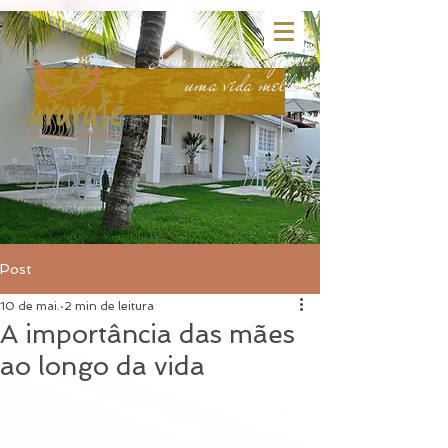
head:
body:
Sem limitações para
uma vida melhor.
Post
10 de mai.
2 min de leitura
A importância das mães
ao longo da vida